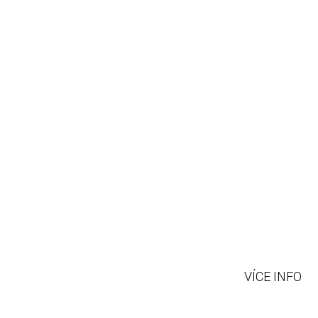
VÝROB
ZAKÁZ
V naší nástrojárn
VÍCE INFO