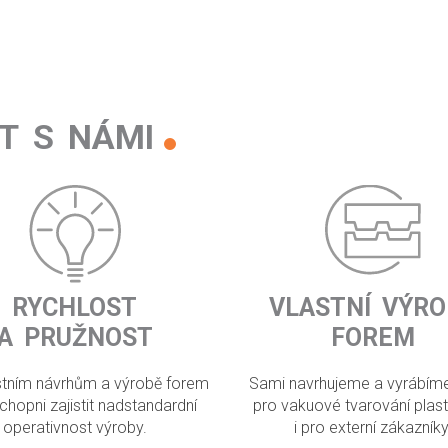
T S NÁMI
RYCHLOST
VLASTNÍ VÝRO
A PRUŽNOST
FOREM
astním návrhům a výrobě forem
Sami navrhujeme a vyrábím
chopni zajistit nadstandardní
pro vakuové tvarování plast
operativnost výroby.
i pro externí zákazníky