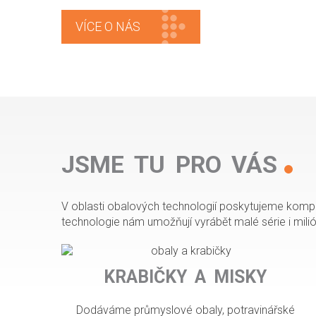
VÍCE O NÁS
JSME TU PRO VÁS
V oblasti obalových technologií poskytujeme kompl
technologie nám umožňují vyrábět malé série i mili
přepravní paletky
KRABIČKY A MISKY
Dodáváme průmyslové obaly, potravinářské