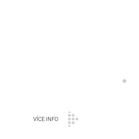
PRODEJ
PP, PET, PS A PVC
Prodej PET , PVC , PSH, PP a BOPS fólií v rolích.
VÍCE INFO