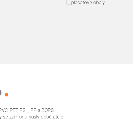
D
PVC, PET, PSH, PP a BOPS.
čky se zámky si našly odběratele