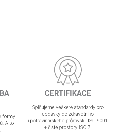
BA
CERTIFIKACE
Splňujeme veškeré standardy pro
dodávky do zdravotního
e formy
i potravinářského průmyslu. ISO 9001
ů. A to
+ čisté prostory ISO 7.
.